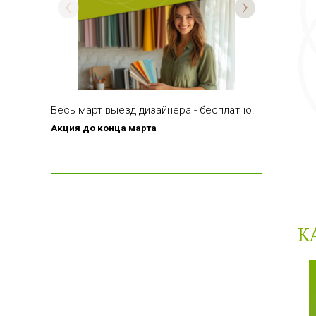
При покуп
Весь март выезд дизайнера - бесплатно!
пластико
Акция д
о конца марта
При покуп
пластиков
К