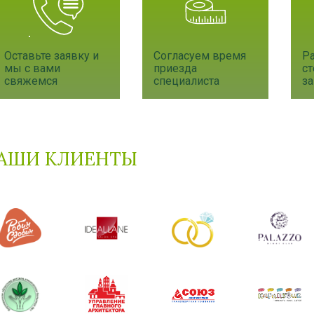
Оставьте заявку и
Согласуем время
Р
мы с вами
приезда
с
свяжемся
специалиста
за
АШИ КЛИЕНТЫ