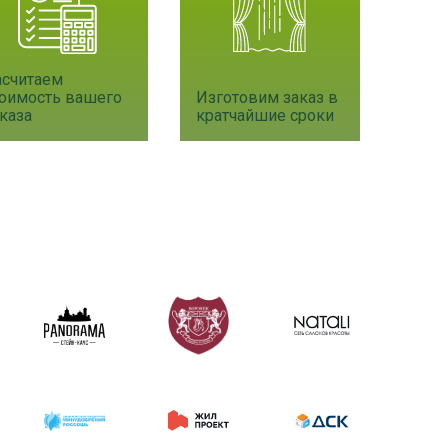
асчитаем
Изготовим заказ в
тоимость вашего
кратчайшие сроки
каза