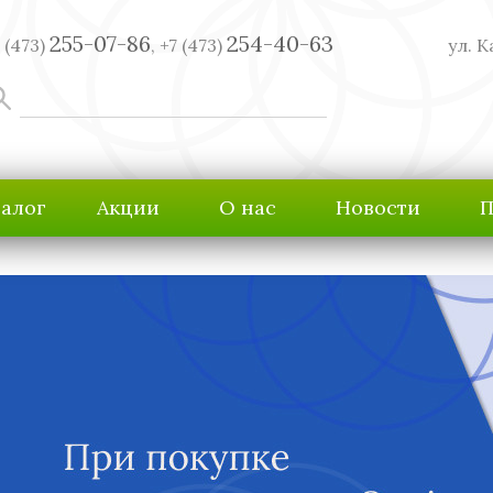
255-07-86
254-40-63
 (473)
,
+7 (473)
ул. К
талог
Акции
О нас
Новости
П