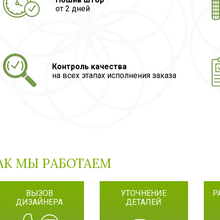
от 2 дней
Контроль качества
Карниз в подарок
ке электрокарниза Onviz,
на всех этапах исполнения заказа
вый карниз в подарок.
При покупке готового тюля — деревянный
В ПОДАРОК!
карниз «Классик»
ке электрокарниза
Onviz
,
А
ый карниз в подарок.
В
АК МЫ РАБОТАЕМ
ВЫЗОВ
УТОЧНЕНИЕ
Р
ДИЗАЙНЕРА
ДЕТАЛЕЙ