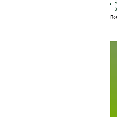
Р
В
Пол