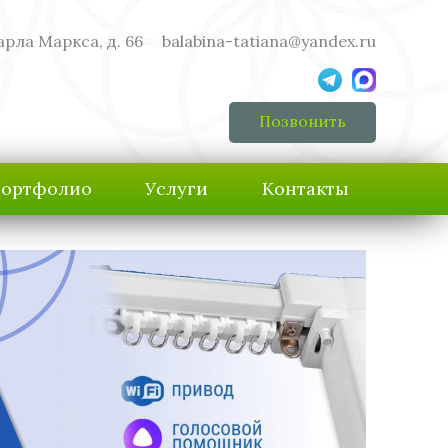
арла Маркса, д. 66
balabina-tatiana@yandex.ru
Позвонить
ортфолио
Услуги
Контакты