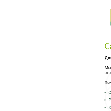
С
До
Мы 
ото
По
С
Р
К