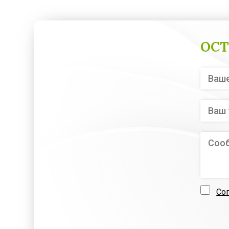
ОСТ
Со