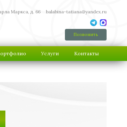
арла Маркса, д. 66
balabina-tatiana@yandex.ru
Позвонить
ортфолио
Услуги
Контакты