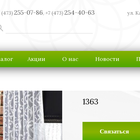
255-07-86
254-40-63
 (473)
,
+7 (473)
ул. К
талог
Акции
О нас
Новости
П
1363
Связаться