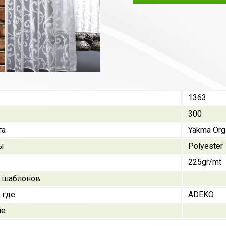
1363
300
та
Yakma Or
ы
Polyester
225gr/mt
 шаблонов
 где
ADEKO
ие