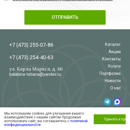
+7 (473)
255-07-86
Каталог
Акции
+7 (473)
254-40-63
Контакты
Услуги
ул. Карла Маркса, д. 66
Портфолио
balabina-tatiana@yandex.ru
Новости
О нас
Мы используем cookies для улучшения вашего
© 2026
Салон-магазин
взаимодействия с нашим сайтом Продолжая
«Флёр»
Обработка и защита персональных данных
Принять и про
использовать сайт, вы соглашаетесь с
политикой
Согласие на обработку персональных
конфиденциальности
данных