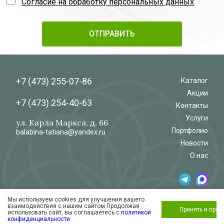
Согласие на обработку персональных данных
+7 (473)
255-07-86
Каталог
Акции
+7 (473)
254-40-63
Контакты
Услуги
ул. Карла Маркса, д. 66
Портфолио
balabina-tatiana@yandex.ru
Новости
О нас
Мы используем cookies для улучшения вашего
© 2026
Салон-магазин
взаимодействия с нашим сайтом Продолжая
«Флёр»
Обработка и защита персональных данных
Принять и про
использовать сайт, вы соглашаетесь с
политикой
Согласие на обработку персональных
конфиденциальности
данных