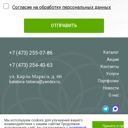
Согласие на обработку персональных данных
+7 (473)
255-07-86
Каталог
Акции
+7 (473)
254-40-63
Контакты
Услуги
ул. Карла Маркса, д. 66
Портфолио
balabina-tatiana@yandex.ru
Новости
О нас
Мы используем cookies для улучшения вашего
© 2026
Салон-магазин
взаимодействия с нашим сайтом Продолжая
«Флёр»
Обработка и защита персональных данных
Принять и про
использовать сайт, вы соглашаетесь с
политикой