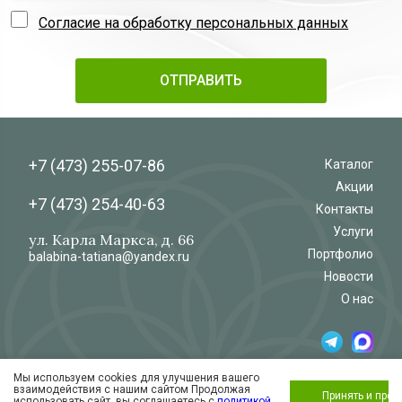
Согласие на обработку персональных данных
+7 (473)
255-07-86
Каталог
Акции
+7 (473)
254-40-63
Контакты
Услуги
ул. Карла Маркса, д. 66
Портфолио
balabina-tatiana@yandex.ru
Новости
О нас
Мы используем cookies для улучшения вашего
© 2026
Салон-магазин
взаимодействия с нашим сайтом Продолжая
«Флёр»
Обработка и защита персональных данных
Принять и про
использовать сайт, вы соглашаетесь с
политикой