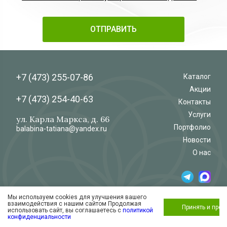
+7 (473)
255-07-86
Каталог
Акции
+7 (473)
254-40-63
Контакты
Услуги
ул. Карла Маркса, д. 66
Портфолио
balabina-tatiana@yandex.ru
Новости
О нас
Мы используем cookies для улучшения вашего
© 2026
Салон-магазин
взаимодействия с нашим сайтом Продолжая
«Флёр»
Обработка и защита персональных данных
Принять и про
использовать сайт, вы соглашаетесь с
политикой
Согласие на обработку персональных
конфиденциальности
данных