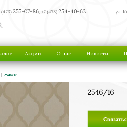
255-07-86
254-40-63
 (473)
,
+7 (473)
ул. К
талог
Акции
О нас
Новости
П
|
2546/16
2546/16
Связатьс