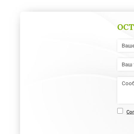
ОСТ
Со