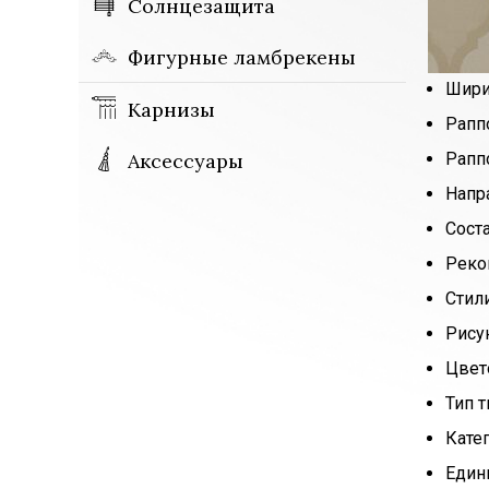
Солнцезащита
Фигурные ламбрекены
Шири
Карнизы
Рапп
Аксессуары
Рапп
Напр
Сост
Реко
Стил
Рису
Цвет
Тип т
Кате
Един