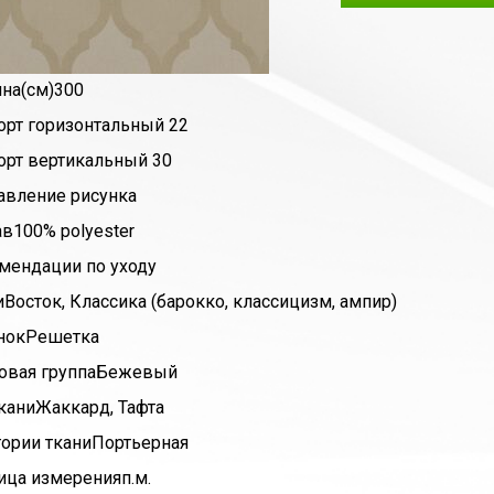
на(см)
300
орт горизонтальный
22
орт вертикальный
30
авление рисунка
ав
100% polyester
мендации по уходу
и
Восток, Классика (барокко, классицизм, ампир)
нок
Решетка
овая группа
Бежевый
кани
Жаккард, Тафта
гории ткани
Портьерная
ица измерения
п.м.