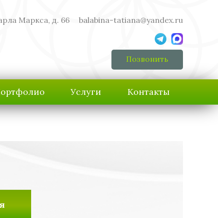
арла Маркса, д. 66
balabina-tatiana@yandex.ru
Позвонить
ортфолио
Услуги
Контакты
я