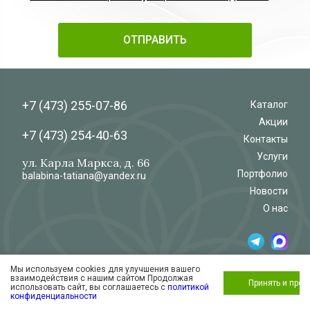
+7 (473)
255-07-86
Каталог
Акции
+7 (473)
254-40-63
Контакты
Услуги
ул. Карла Маркса, д. 66
Портфолио
balabina-tatiana@yandex.ru
Новости
О нас
Мы используем cookies для улучшения вашего
© 2026
Салон-магазин
взаимодействия с нашим сайтом Продолжая
«Флёр»
Обработка и защита персональных данных
Принять и про
использовать сайт, вы соглашаетесь с
политикой
Согласие на обработку персональных
конфиденциальности
данных