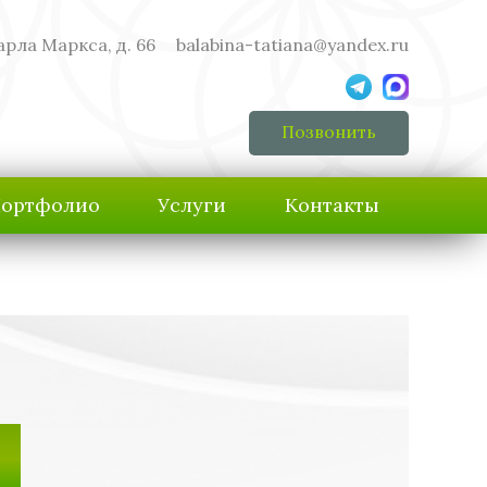
арла Маркса, д. 66
balabina-tatiana@yandex.ru
Позвонить
ортфолио
Услуги
Контакты