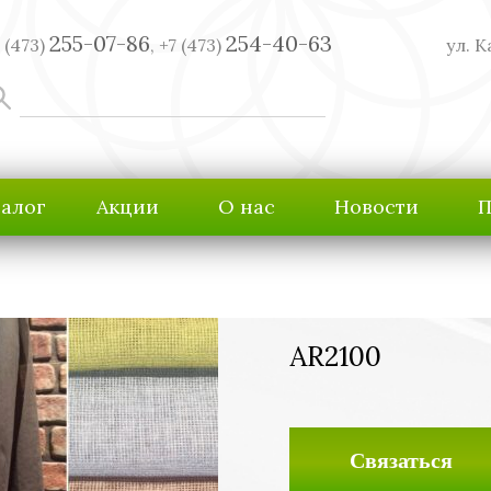
255-07-86
254-40-63
 (473)
,
+7 (473)
ул. К
талог
Акции
О нас
Новости
П
AR2100
Связаться