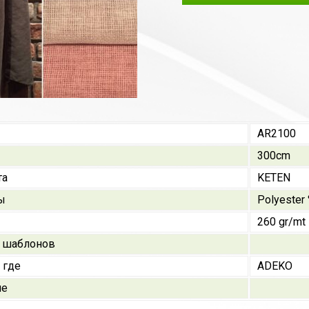
AR2100
300cm
та
KETEN
ы
Polyester
260 gr/mt
 шаблонов
 где
ADEKO
ие