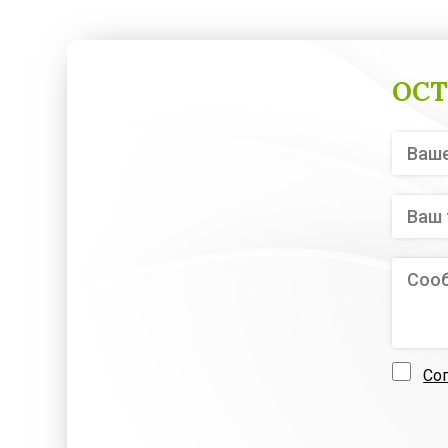
ОСТ
Со