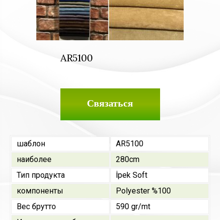
AR5100
Связаться
шаблон
AR5100
наиболее
280cm
Тип продукта
İpek Soft
компоненты
Polyester %100
Вес брутто
590 gr/mt