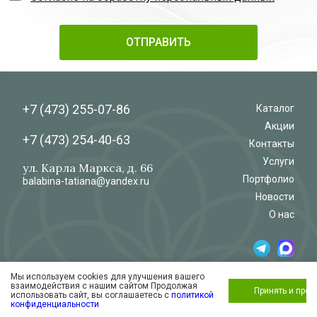
+7 (473)
255-07-86
Каталог
Акции
+7 (473)
254-40-63
Контакты
Услуги
ул. Карла Маркса, д. 66
Портфолио
balabina-tatiana@yandex.ru
Новости
О нас
Мы используем cookies для улучшения вашего
© 2026
Салон-магазин
взаимодействия с нашим сайтом Продолжая
«Флёр»
Обработка и защита персональных данных
Принять и про
использовать сайт, вы соглашаетесь с
политикой
Согласие на обработку персональных
конфиденциальности
данных