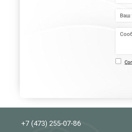
Со
+7 (473)
255-07-86