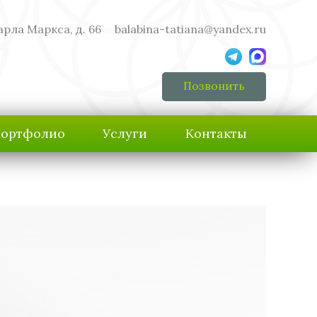
арла Маркса, д. 66
balabina-tatiana@yandex.ru
Позвонить
ортфолио
Услуги
Контакты