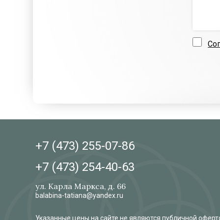
Со
+7 (473)
255-07-86
+7 (473)
254-40-63
ул. Карла Маркса, д. 66
balabina-tatiana@yandex.ru
Указанные цены на сайте не являются публичной оферто