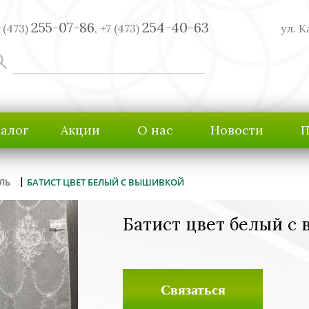
255-07-86
254-40-63
 (473)
,
+7 (473)
ул. К
талог
Акции
О нас
Новости
П
|
ЛЬ
БАТИСТ ЦВЕТ БЕЛЫЙ С ВЫШИВКОЙ
Батист цвет белый с
Связаться