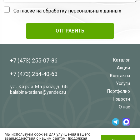
Согласие на обработку персональных данных
+7 (473)
255-07-86
Каталог
Акции
+7 (473)
254-40-63
Контакты
Услуги
ул. Карла Маркса, д. 66
Портфолио
balabina-tatiana@yandex.ru
Новости
О нас
Мы используем cookies для улучшения вашего
© 2026
Салон-магазин
взаимодействия с нашим сайтом Продолжая
«Флёр»
Обработка и защита персональных данных