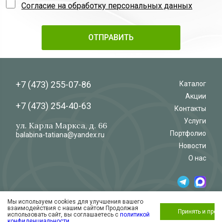
Согласие на обработку персональных данных
+7 (473)
255-07-86
Каталог
Акции
+7 (473)
254-40-63
Контакты
Услуги
ул. Карла Маркса, д. 66
Портфолио
balabina-tatiana@yandex.ru
Новости
О нас
Мы используем cookies для улучшения вашего
© 2026
Салон-магазин
взаимодействия с нашим сайтом Продолжая
«Флёр»
Обработка и защита персональных данных
Принять и про
использовать сайт, вы соглашаетесь с
политикой
Согласие на обработку персональных
конфиденциальности