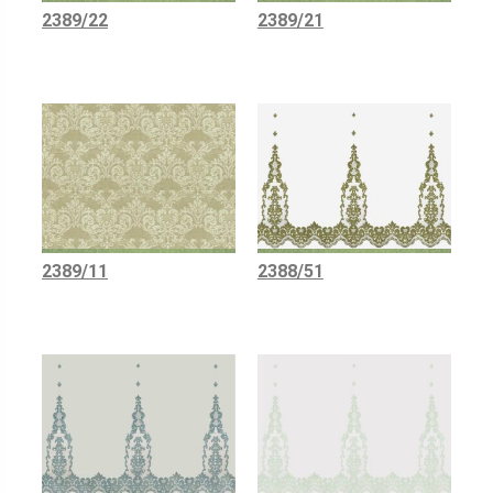
2389/22
2389/21
2389/11
2388/51