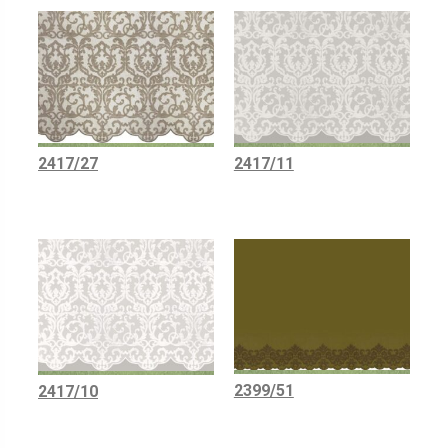
2417/27
2417/11
2399/51
2417/10