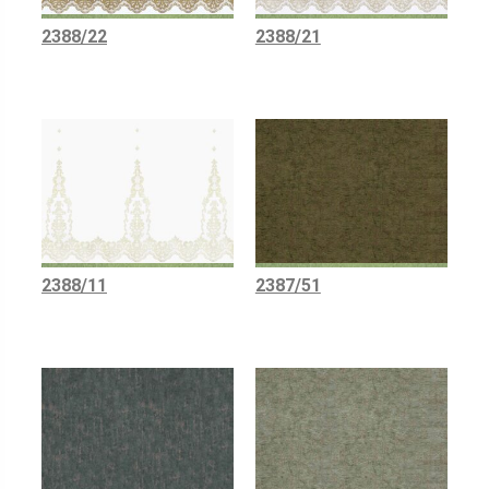
2388/22
2388/21
2388/11
2387/51