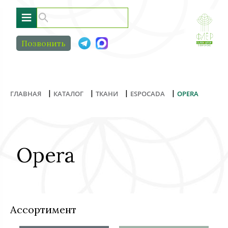
≡
Позвонить
|
|
|
|
ГЛАВНАЯ
КАТАЛОГ
ТКАНИ
ESPOCADA
OPERA
Opera
Ассортимент