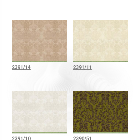
2391/14
2391/11
2391/10
2390/51