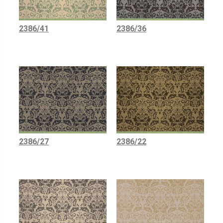
2386/41
2386/36
2386/27
2386/22