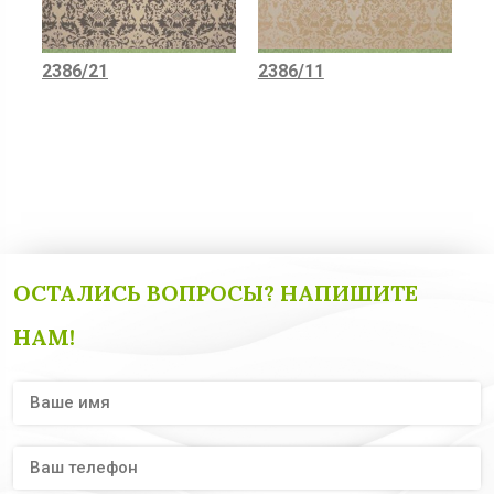
2386/21
2386/11
ОСТАЛИСЬ ВОПРОСЫ? НАПИШИТЕ
НАМ!