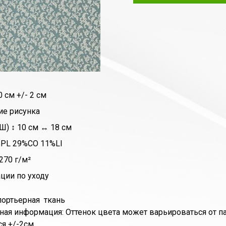
 см +/- 2 см
ие рисунка
Ш) ↕ 10 см ↔ 18 см
%PL 29%CO 11%LI
270 г/м²
ции по уходу
портьерная ткань
ая информация: Оттенок цвета может варьироваться от па
я +/-2см