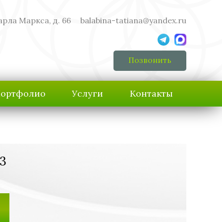
арла Маркса, д. 66
balabina-tatiana@yandex.ru
Позвонить
ортфолио
Услуги
Контакты
3