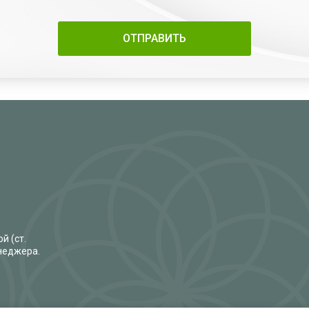
й (ст.
енеджера.