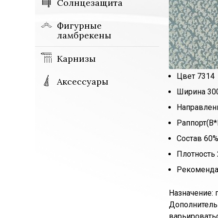
Солнцезащита
Фигурные
ламбрекены
Карнизы
Цвет 7314
Аксессуары
Ширина 300
Направлен
Раппорт(В*
Состав 60
Плотность 
Рекоменда
Назначение: 
Дополнительн
варьироватьс