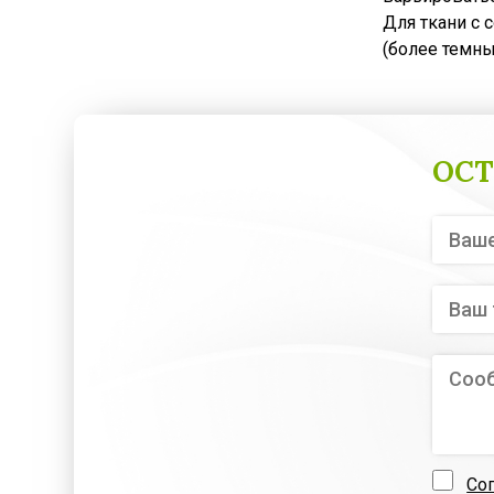
Для ткани с 
(более темных
ОСТ
Со