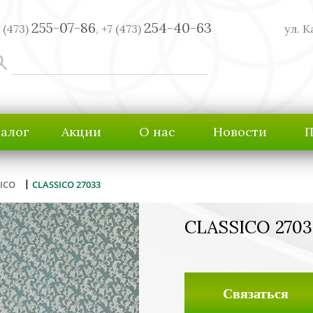
255-07-86
254-40-63
 (473)
,
+7 (473)
ул. К
талог
Акции
О нас
Новости
П
|
SICO
CLASSICO 27033
CLASSICO 2703
Связаться