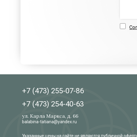
Со
+7 (473)
255-07-86
+7 (473)
254-40-63
ул. Карла Маркса, д. 66
balabina-tatiana@yandex.ru
Указанные цены на сайте не являются публичной оферто