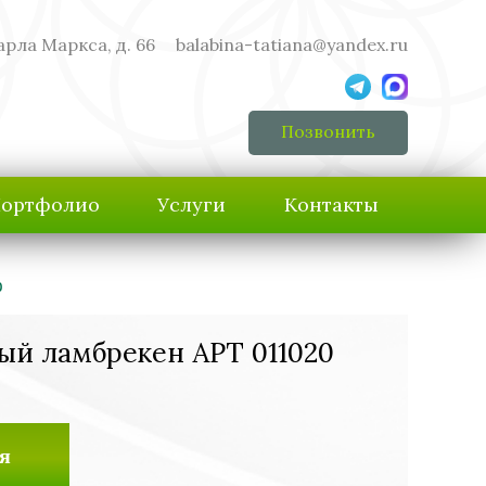
арла Маркса, д. 66
balabina-tatiana@yandex.ru
Позвонить
ортфолио
Услуги
Контакты
0
ый ламбрекен АРТ 011020
я