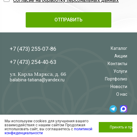
Согласие на обработку персональных данных
+7 (473)
255-07-86
Каталог
Акции
+7 (473)
254-40-63
Контакты
Услуги
ул. Карла Маркса, д. 66
Портфолио
balabina-tatiana@yandex.ru
Новости
О нас
Мы используем cookies для улучшения вашего
© 2026
Салон-магазин
взаимодействия с нашим сайтом Продолжая
«Флёр»
Обработка и защита персональных данных
Принять и про
использовать сайт, вы соглашаетесь с
политикой
Согласие на обработку персональных
конфиденциальности
данных