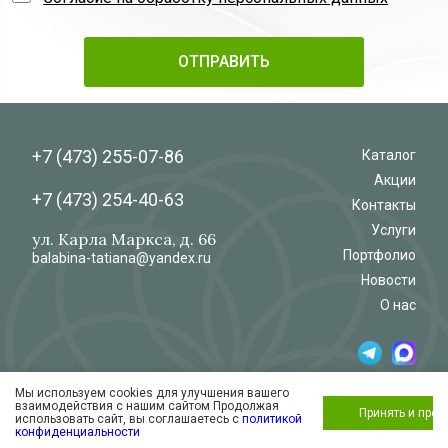
+7 (473)
255-07-86
Каталог
Акции
+7 (473)
254-40-63
Контакты
Услуги
ул. Карла Маркса, д. 66
Портфолио
balabina-tatiana@yandex.ru
Новости
О нас
Мы используем cookies для улучшения вашего
© 2026
Салон-магазин
взаимодействия с нашим сайтом Продолжая
«Флёр»
Обработка и защита персональных данных
Принять и про
использовать сайт, вы соглашаетесь с
политикой
Согласие на обработку персональных
конфиденциальности
данных