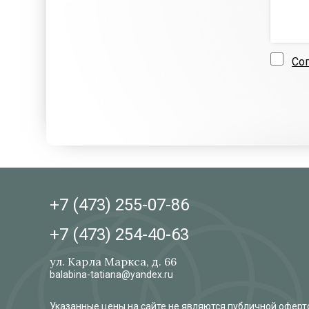
Со
+7 (473)
255-07-86
+7 (473)
254-40-63
ул. Карла Маркса, д. 66
balabina-tatiana@yandex.ru
Указанные цены на сайте не являются публичной оферто