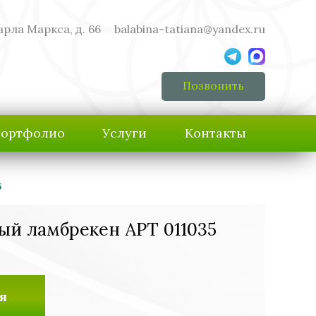
арла Маркса, д. 66
balabina-tatiana@yandex.ru
Позвонить
ортфолио
Услуги
Контакты
5
ый ламбрекен АРТ 011035
я