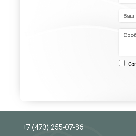
Со
+7 (473)
255-07-86