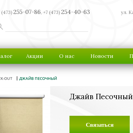
255-07-86
254-40-63
 (473)
,
+7 (473)
ул. К
талог
Акции
О нас
Новости
П
|
CK-OUT
ДЖАЙВ ПЕСОЧНЫЙ
Джайв Песочный
Связаться