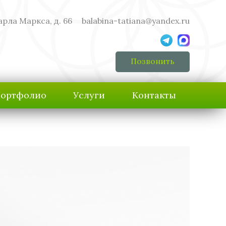
арла Маркса, д. 66
balabina-tatiana@yandex.ru
Позвонить
ортфолио
Услуги
Контакты