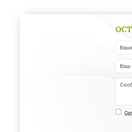
ОСТ
Со