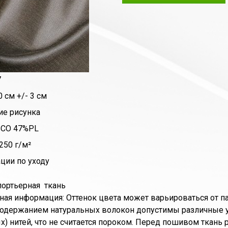
7
 см +/- 3 см
ие рисунка
%CO 47%PL
250 г/м²
ции по уходу
портьерная ткань
ая информация: Оттенок цвета может варьироваться от пар
содержанием натуральных волокон допустимы различные у
х) нитей, что не считается пороком. Перед пошивом ткань