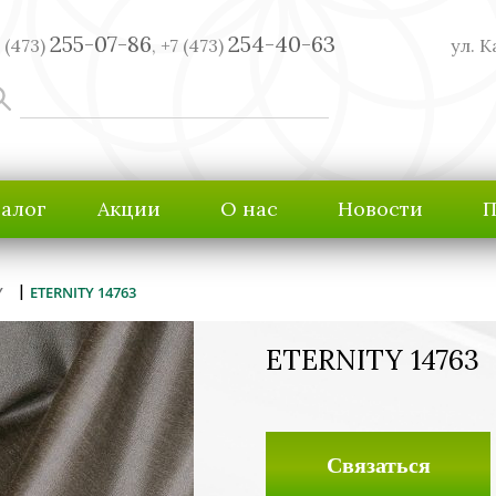
255-07-86
254-40-63
 (473)
,
+7 (473)
ул. К
талог
Акции
О нас
Новости
П
|
Y
ETERNITY 14763
ETERNITY 14763
Связаться