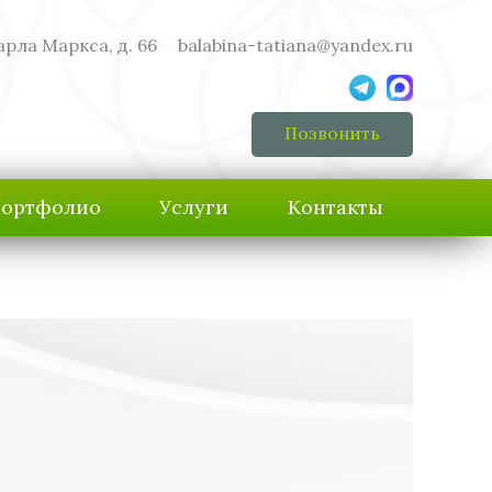
арла Маркса, д. 66
balabina-tatiana@yandex.ru
Позвонить
ортфолио
Услуги
Контакты