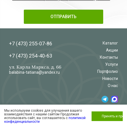
+7 (473)
255-07-86
Каталог
Акции
+7 (473)
254-40-63
Контакты
Услуги
ул. Карла Маркса, д. 66
Портфолио
balabina-tatiana@yandex.ru
Новости
О нас
Мы используем cookies для улучшения вашего
© 2026
Салон-магазин
взаимодействия с нашим сайтом Продолжая
«Флёр»
Обработка и защита персональных данных
Принять и про
использовать сайт, вы соглашаетесь с
политикой
Согласие на обработку персональных
конфиденциальности
данных