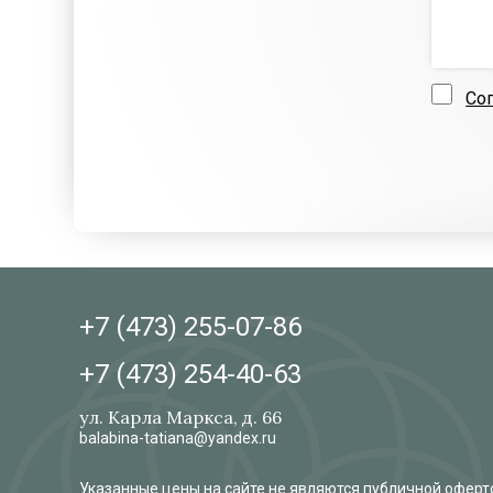
Со
+7 (473)
255-07-86
+7 (473)
254-40-63
ул. Карла Маркса, д. 66
balabina-tatiana@yandex.ru
Указанные цены на сайте не являются публичной оферто