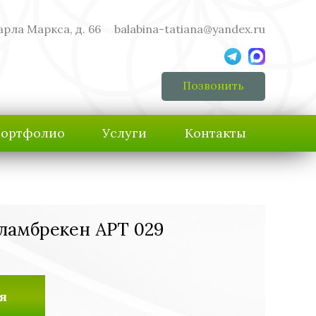
арла Маркса, д. 66
balabina-tatiana@yandex.ru
Позвонить
ортфолио
Услуги
Контакты
ламбрекен АРТ 029
я