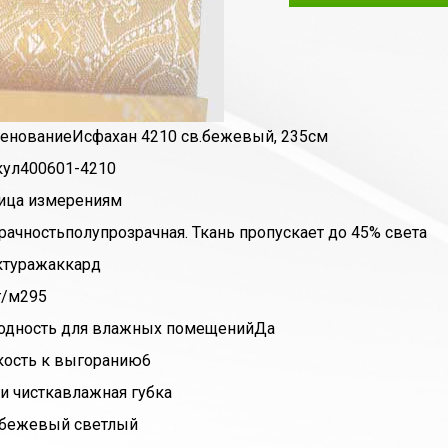
енование
Исфахан 4210 св.бежевый, 235см
кул
400601-4210
ица измерения
м
рачность
полупрозрачная. Ткань пропускает до 45% света
ктура
жаккард
г/м2
95
одность для влажных помещений
Да
кость к выгоранию
6
и чистка
влажная губка
бежевый светлый