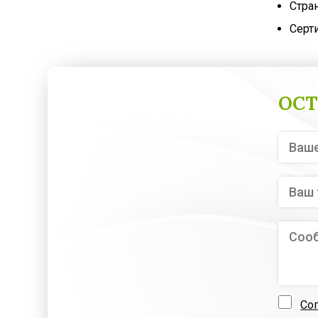
Стра
Серт
ОСТ
Со