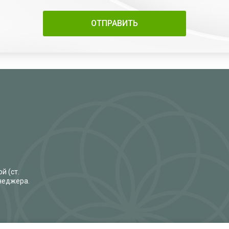
й (ст.
енеджера.