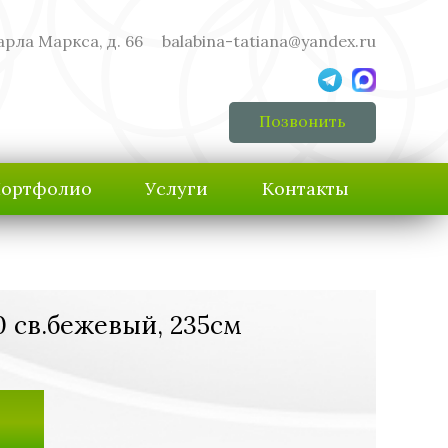
арла Маркса, д. 66
balabina-tatiana@yandex.ru
Позвонить
ортфолио
Услуги
Контакты
0 св.бежевый, 235см