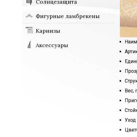
Солнцезащита
Фигурные ламбрекены
Карнизы
Наим
Аксессуары
Арти
Един
Проз
Стру
Вес, 
Приг
Стой
Уход 
Цвет