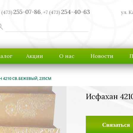
255-07-86
254-40-63
 (473)
,
+7 (473)
ул. К
талог
Акции
О нас
Новости
П
 4210 СВ.БЕЖЕВЫЙ, 235СМ
Исфахан 421
Связаться