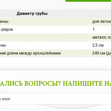
Диаметр трубы:
чены:
для легки
 рядов:
1
металл, п
ены:
2,5 см
ная длина между кронштейнами
240 см (д
АЛИСЬ ВОПРОСЫ? НАПИШИТЕ Н