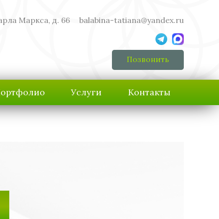
арла Маркса, д. 66
balabina-tatiana@yandex.ru
Позвонить
ортфолио
Услуги
Контакты