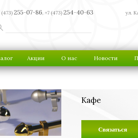
255-07-86
254-40-63
 (473)
,
+7 (473)
ул. К
талог
Акции
О нас
Новости
П
Кафе
Связаться