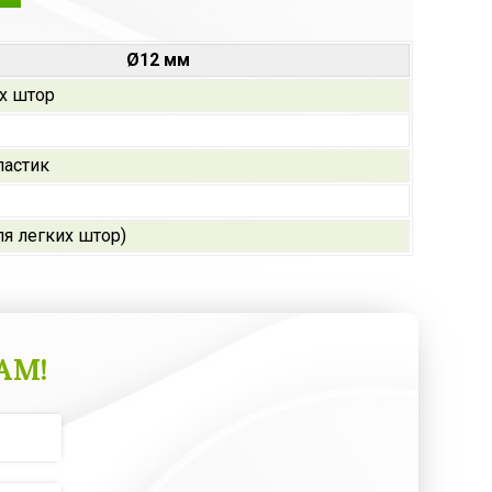
Ø12 мм
х штор
ластик
ля легких штор)
АМ!