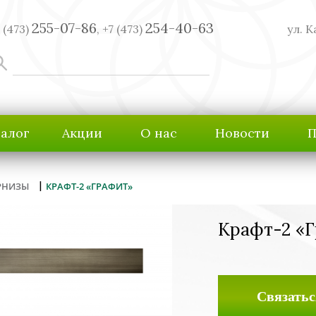
255-07-86
254-40-63
 (473)
,
+7 (473)
ул. К
талог
Акции
О нас
Новости
П
|
РНИЗЫ
КРАФТ-2 «ГРАФИТ»
Крафт-2 «
Связатьс