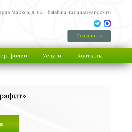
арла Маркса, д. 66
balabina-tatiana@yandex.ru
Позвонить
ортфолио
Услуги
Контакты
Графит»
я