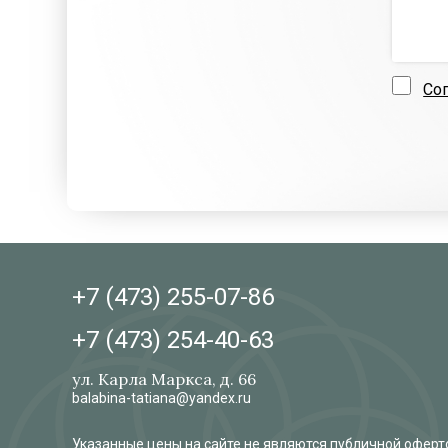
Со
+7 (473)
255-07-86
+7 (473)
254-40-63
ул. Карла Маркса, д. 66
balabina-tatiana@yandex.ru
Указанные цены на сайте не являются публичной оферто