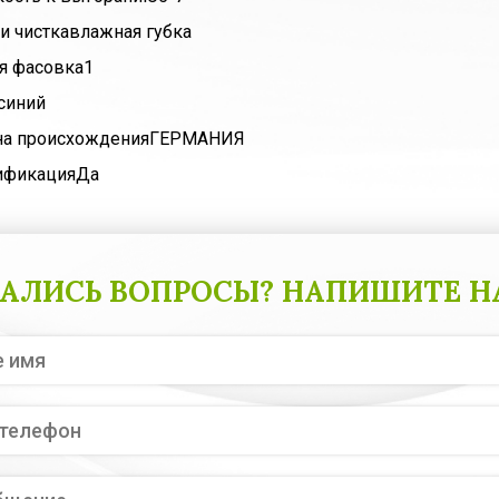
и чистка
влажная губка
я фасовка
1
синий
на происхождения
ГЕРМАНИЯ
ификация
Да
АЛИСЬ ВОПРОСЫ? НАПИШИТЕ Н