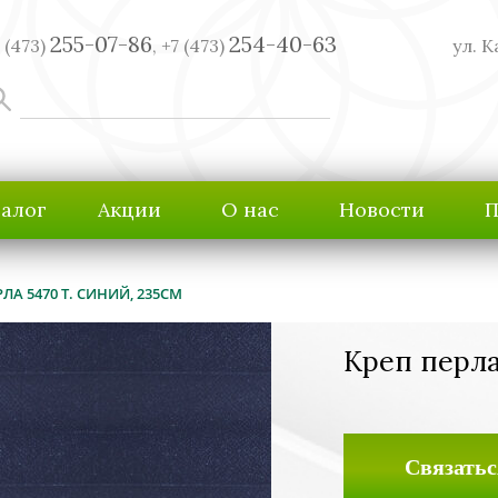
255-07-86
254-40-63
 (473)
,
+7 (473)
ул. К
талог
Акции
О нас
Новости
П
ЛА 5470 Т. СИНИЙ, 235СМ
Креп перла
Связатьс