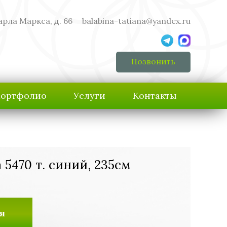
арла Маркса, д. 66
balabina-tatiana@yandex.ru
Позвонить
ортфолио
Услуги
Контакты
 5470 т. синий, 235см
я