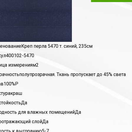
енование
Креп перла 5470 т. синий, 235см
кул
400102-5470
ица измерения
м2
рачность
полупрозрачная. Ткань пропускает до 45% света
ав
100%P
ктура
краш
стойкость
Да
одность для влажных помещений
Да
оотражающий слой
Да
кость к выгоранию
5-7