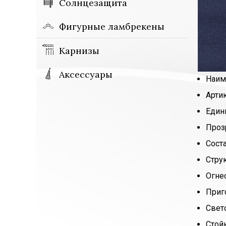
Солнцезащита
Фигурные ламбрекены
Карнизы
Аксессуары
Наим
Арти
Един
Проз
Сост
Стру
Огне
Приг
Свет
Стой