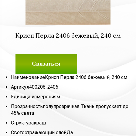
Крисп Перла 2406 бежевый, 240 см
Связаться
Наименование
Крисп Перла 2406 бежевый, 240 см
Артикул
400206-2406
Единица измерения
м
Прозрачность
полупрозрачная. Ткань пропускает до
45% света
Структура
краш
Светоотражающий слой
Да