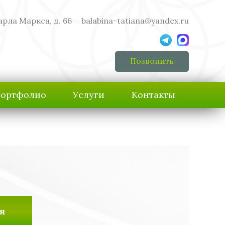
арла Маркса, д. 66
balabina-tatiana@yandex.ru
Позвонить
ортфолио
Услуги
Контакты
я