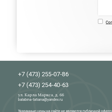
Со
+7 (473)
255-07-86
+7 (473)
254-40-63
ул. Карла Маркса, д. 66
balabina-tatiana@yandex.ru
Указанные цены на сайте не являются публичной оферто