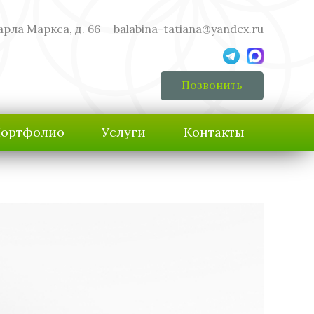
арла Маркса, д. 66
balabina-tatiana@yandex.ru
Позвонить
ортфолио
Услуги
Контакты