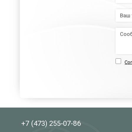
Со
+7 (473)
255-07-86