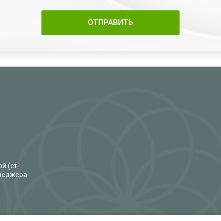
й (ст.
енеджера.