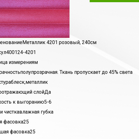
енование
Металлик 4201 розовый, 240см
кул
400124-4201
ица измерения
м
рачность
полупрозрачная. Ткань пропускает до 45% света
ктура
блеск,металлик
оотражающий слой
Да
кость к выгоранию
5-6
и чистка
влажная губка
я фасовка
25
шая фасовка
25