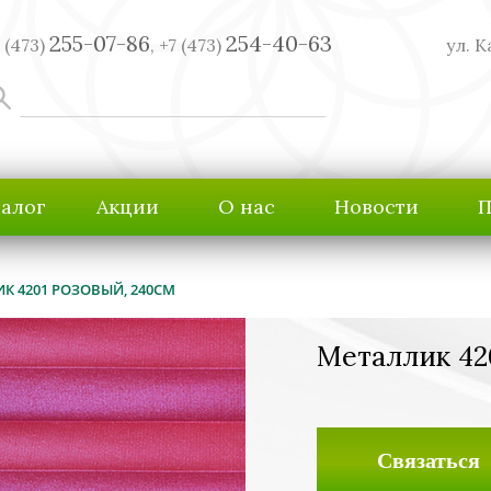
255-07-86
254-40-63
 (473)
,
+7 (473)
ул. К
талог
Акции
О нас
Новости
П
К 4201 РОЗОВЫЙ, 240СМ
Металлик 42
Связаться