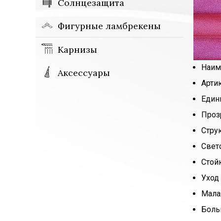
Солнцезащита
Фигурные ламбрекены
Карнизы
Наим
Аксессуары
Арти
Един
Проз
Стру
Свет
Стой
Уход 
Мала
Боль