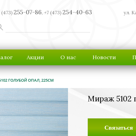
255-07-86
254-40-63
 (473)
,
+7 (473)
ул. К
талог
Акции
О нас
Новости
П
102 ГОЛУБОЙ ОПАЛ, 225СМ
Мираж 5102 
Связаться