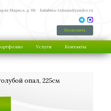
арла Маркса, д. 66
balabina-tatiana@yandex.ru
Позвонить
ортфолио
Услуги
Контакты
голубой опал, 225см