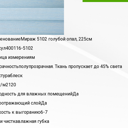
енование
Мираж 5102 голубой опал, 225см
кул
400116-5102
ица измерения
м
рачность
полупрозрачная. Ткань пропускает до 45% света
ктура
блеск
г/м2
120
одность для влажных помещений
Да
оотражающий слой
Да
кость к выгоранию
6-7
и чистка
влажная губка