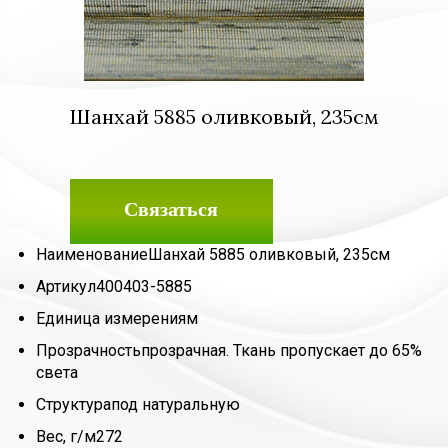
Шанхай 5885 оливковый, 235см
Связаться
Наименование
Шанхай 5885 оливковый, 235см
Артикул
400403-5885
Единица измерения
м
Прозрачность
прозрачная. Ткань пропускает до 65%
света
Структура
под натуральную
Вес, г/м2
72