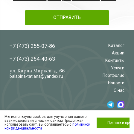
+7 (473)
255-07-86
Каталог
Акции
+7 (473)
254-40-63
Контакты
Услуги
ул. Карла Маркса, д. 66
Портфолио
balabina-tatiana@yandex.ru
Новости
О нас
Мы используем cookies для улучшения вашего
© 2026
Салон-магазин
взаимодействия с нашим сайтом Продолжая
«Флёр»
Обработка и защита персональных данных
Принять и про
использовать сайт, вы соглашаетесь с
политикой
Согласие на обработку персональных
конфиденциальности
данных