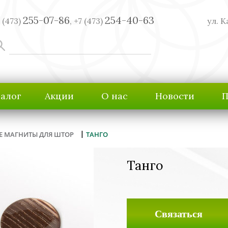
255-07-86
254-40-63
 (473)
,
+7 (473)
ул. К
талог
Акции
О нас
Новости
П
|
Е МАГНИТЫ ДЛЯ ШТОР
ТАНГО
Танго
Связаться