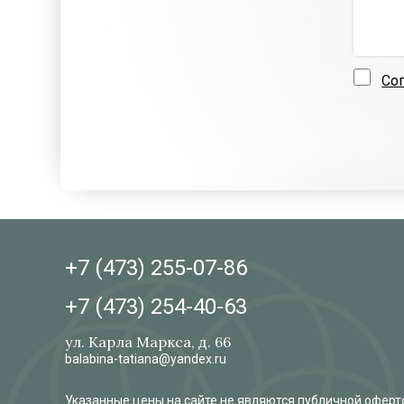
Со
+7 (473)
255-07-86
+7 (473)
254-40-63
ул. Карла Маркса, д. 66
balabina-tatiana@yandex.ru
Указанные цены на сайте не являются публичной оферто