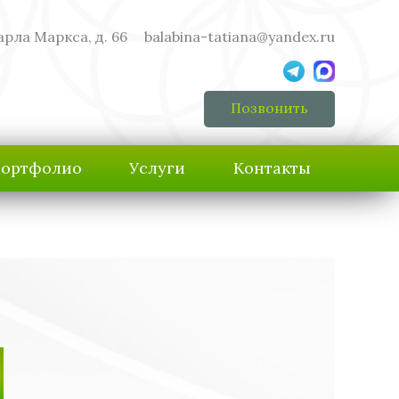
арла Маркса, д. 66
balabina-tatiana@yandex.ru
Позвонить
ортфолио
Услуги
Контакты