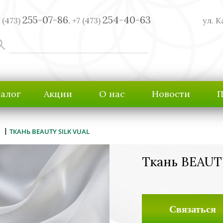
255-07-86
254-40-63
 (473)
,
+7 (473)
ул. К
талог
Акции
О нас
Новости
П
|
ТКАНЬ BEAUTY SILK VUAL
Ткань BEAUT
Связаться