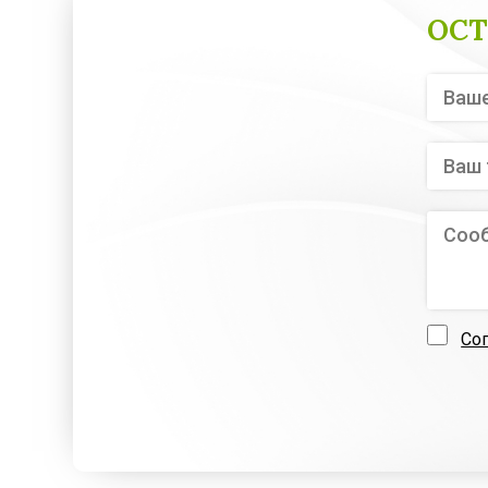
ОСТ
Со