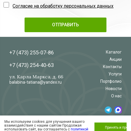
Согласие на обработку персональных данных
+7 (473)
255-07-86
Каталог
Акции
+7 (473)
254-40-63
Контакты
Услуги
ул. Карла Маркса, д. 66
Портфолио
balabina-tatiana@yandex.ru
Новости
О нас
Мы используем cookies для улучшения вашего
© 2026
Салон-магазин
взаимодействия с нашим сайтом Продолжая
«Флёр»
Обработка и защита персональных данных
Принять и про
использовать сайт, вы соглашаетесь с
политикой
Согласие на обработку персональных