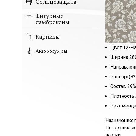
Солнцезащита
Фигурные
ламбрекены
Карнизы
Цвет 12-Fl
Аксессуары
Ширина 280
Направлен
Раппорт(В*
Состав 39%
Плотность 
Рекоменда
Назначение: 
По техническ
партии.