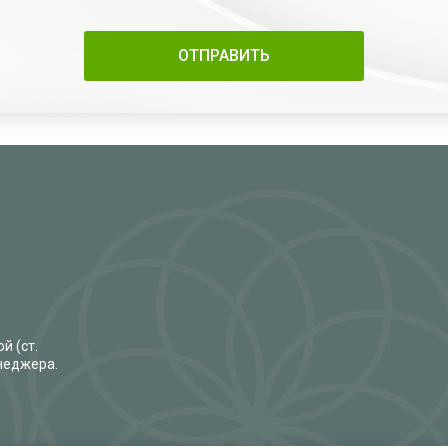
й (ст.
енеджера.