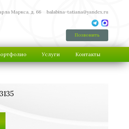
арла Маркса, д. 66
balabina-tatiana@yandex.ru
Позвонить
ортфолио
Услуги
Контакты
3135