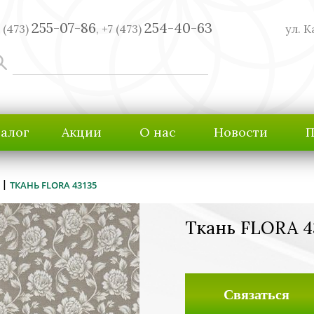
255-07-86
254-40-63
 (473)
,
+7 (473)
ул. К
талог
Акции
О нас
Новости
П
|
ТКАНЬ FLORA 43135
Ткань FLORA 4
Связаться