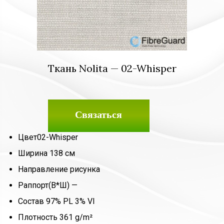
Ткань Nolita — 02-Whisper
Связаться
Цвет
02-Whisper
Ширина
138 см
Направление рисунка
Раппорт(В*Ш)
—
Состав
97% PL 3% VI
Плотность
361 g/m²