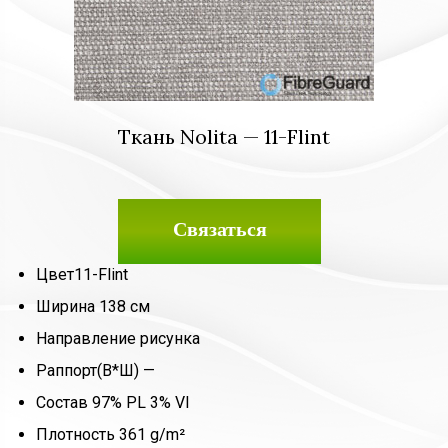
Ткань Nolita — 11-Flint
Связаться
Цвет
11-Flint
Ширина
138 см
Направление рисунка
Раппорт(В*Ш)
—
Состав
97% PL 3% VI
Плотность
361 g/m²