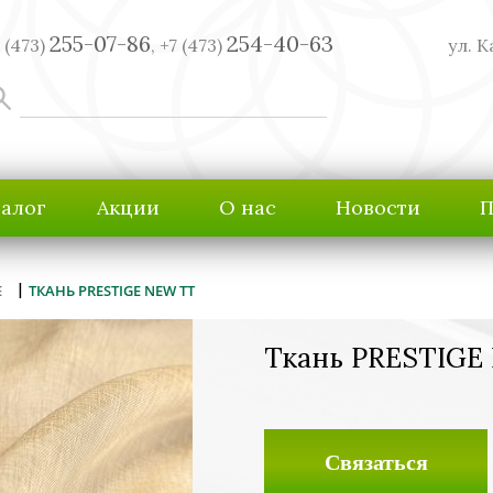
255-07-86
254-40-63
 (473)
,
+7 (473)
ул. К
талог
Акции
О нас
Новости
П
|
E
ТКАНЬ PRESTIGE NEW TT
Ткань PRESTIGE
Связаться