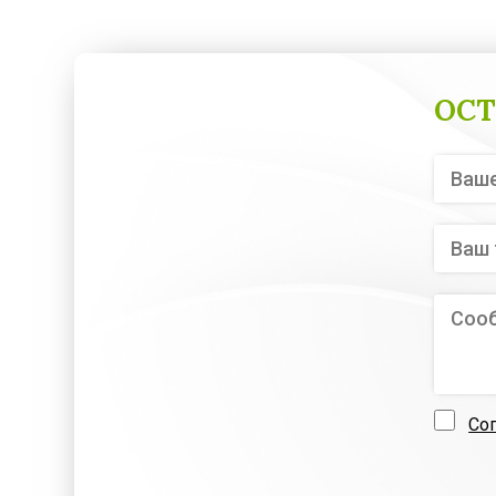
ОСТ
Со