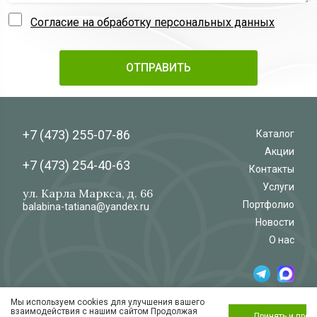
Согласие на обработку персональных данных
+7 (473)
255-07-86
Каталог
Акции
+7 (473)
254-40-63
Контакты
Услуги
ул. Карла Маркса, д. 66
Портфолио
balabina-tatiana@yandex.ru
Новости
О нас
Мы используем cookies для улучшения вашего
© 2026
Салон-магазин
взаимодействия с нашим сайтом Продолжая
«Флёр»
Обработка и защита персональных данных
Принять и про