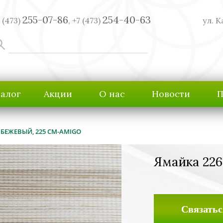
255-07-86
254-40-63
 (473)
,
+7 (473)
ул. К
талог
Акции
О нас
Новости
П
 БЕЖЕВЫЙ, 225 СМ-AMIGO
Ямайка 226
Связатьс