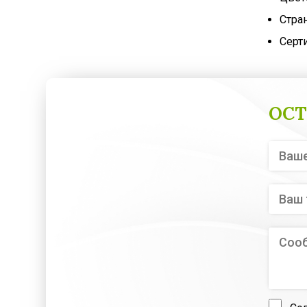
Стра
Серт
ОСТ