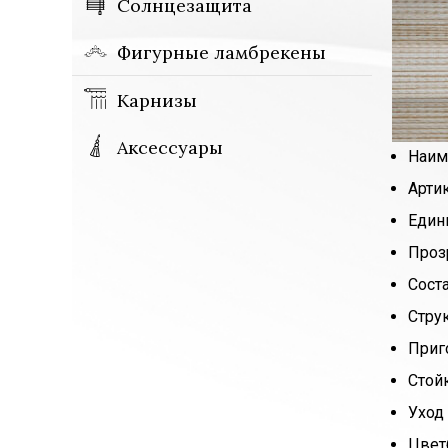
Солнцезащита
Фигурные ламбрекены
Карнизы
Аксессуары
Наим
Арти
Един
Проз
Сост
Стру
Приг
Стой
Уход 
Цвет