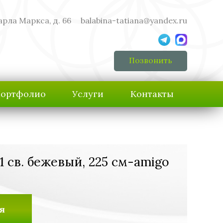
арла Маркса, д. 66
balabina-tatiana@yandex.ru
Позвонить
ортфолио
Услуги
Контакты
1 св. бежевый, 225 см-amigo
я