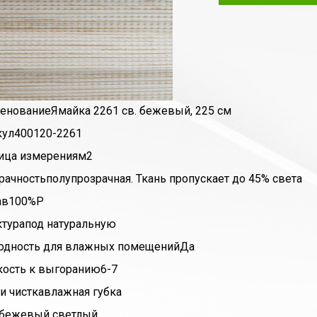
енование
Ямайка 2261 св. бежевый, 225 см
кул
400120-2261
ица измерения
м2
рачность
полупрозрачная. Ткань пропускает до 45% света
ав
100%P
ктура
под натуральную
одность для влажных помещений
Да
кость к выгоранию
6-7
и чистка
влажная губка
бежевый светлый