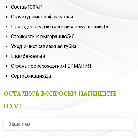
Состав
100%P
Структура
мелкофактурная
Пригодность для влажных помещений
Да
Стойкость к выгоранию
5-6
Уход и чистка
влажная губка
Цвет
бежевый
Страна происхождения
ГЕРМАНИЯ
Сертификация
Да
ОСТАЛИСЬ ВОПРОСЫ? НАПИШИТЕ
НАМ!