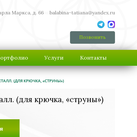
арла Маркса, д. 66
balabina-tatiana@yandex.ru
Позвонить
ортфолио
Услуги
Контакты
АЛЛ. (ДЛЯ КРЮЧКА, «СТРУНЫ»)
лл. (для крючка, «струны»)
я