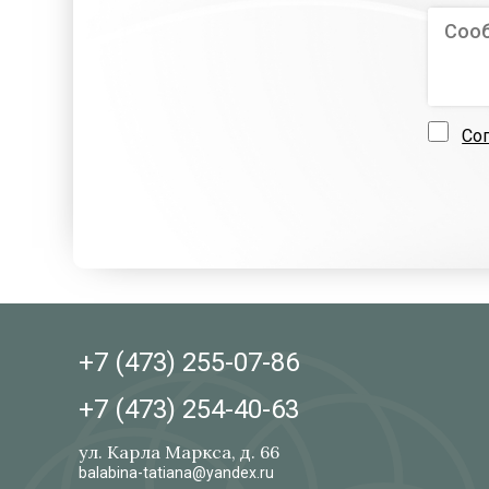
Со
+7 (473)
255-07-86
+7 (473)
254-40-63
ул. Карла Маркса, д. 66
balabina-tatiana@yandex.ru