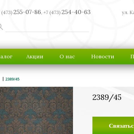
255-07-86
254-40-63
 (473)
,
+7 (473)
ул. К
талог
Акции
О нас
Новости
П
|
2389/45
2389/45
Связатьс