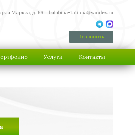
арла Маркса, д. 66
balabina-tatiana@yandex.ru
Позвонить
ортфолио
Услуги
Контакты
я