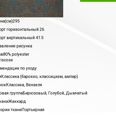
на(см)
295
орт горизонтальный
26
орт вертикальный
41.5
авление рисунка
ав
80% polyester
viscose
мендации по уходу
и
Классика (барокко, классицизм, ампир)
нок
Классика, Вензеля
овая группа
Бирюзовый, Голубой, Дымчатый
кани
Жаккард
гории ткани
Портьерная