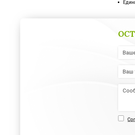
Един
ОСТ
Со