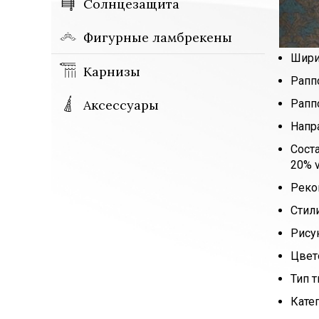
Солнцезащита
Фигурные ламбрекены
Шири
Карнизы
Рапп
Аксессуары
Рапп
Напр
Сост
20% 
Реко
Стил
Рису
Цвет
Тип т
Кате