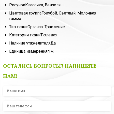
Рисунок
Классика, Вензеля
Цветовая группа
Голубой, Светлый, Молочная
гамма
Тип ткани
Органза, Травление
Категории ткани
Тюлевая
Наличие утяжелителя
Да
Единица измерения
п.м.
ОСТАЛИСЬ ВОПРОСЫ? НАПИШИТЕ
НАМ!